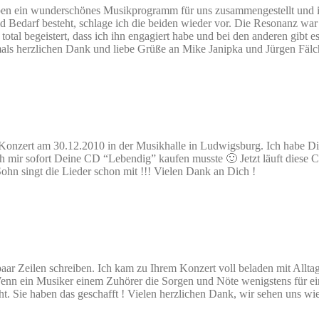
ben ein wunderschönes Musikprogramm für uns zusammengestellt und 
 Bedarf besteht, schlage ich die beiden wieder vor. Die Resonanz war 
tal begeistert, dass ich ihn engagiert habe und bei den anderen gibt e
ls herzlichen Dank und liebe Grüße an Mike Janipka und Jürgen Fälc
e Konzert am 30.12.2010 in der Musikhalle in Ludwigsburg. Ich habe D
ich mir sofort Deine CD “Lebendig” kaufen musste 🙂 Jetzt läuft diese 
Sohn singt die Lieder schon mit !!! Vielen Dank an Dich !
aar Zeilen schreiben. Ich kam zu Ihrem Konzert voll beladen mit Allta
 Wenn ein Musiker einem Zuhörer die Sorgen und Nöte wenigstens für 
icht. Sie haben das geschafft ! Vielen herzlichen Dank, wir sehen uns wi