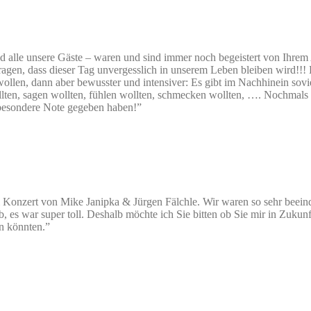
d alle unsere Gäste – waren und sind immer noch begeistert von Ihrem A
ragen, dass dieser Tag unvergesslich in unserem Leben bleiben wird!!!
ollen, dann aber bewusster und intensiver: Es gibt im Nachhinein sovi
ollten, sagen wollten, fühlen wollten, schmecken wollten, …. Nochmals
e besondere Note gegeben haben!”
m Konzert von Mike Janipka & Jürgen Fälchle. Wir waren so sehr bee
, es war super toll. Deshalb möchte ich Sie bitten ob Sie mir in Zukun
n könnten.”