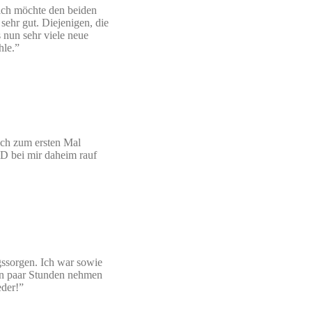
ich möchte den beiden
sehr gut. Diejenigen, die
s nun sehr viele neue
hle.”
ich zum ersten Mal
CD bei mir daheim rauf
gssorgen. Ich war sowie
ein paar Stunden nehmen
eder!”